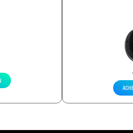
N
ACH