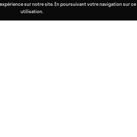
expérience sur notre site. En poursuivant votre navigation sur ce 
utilisation.
 votre accès personnel au bien être !
les vibrations et la musique nous emmènent vers de profonds voyages aux pos
ur les neurosciences et les pouvoirs des sons permettent à chacun d'atteindr
MENTIONS LÉGALES
Conditions générales de vente