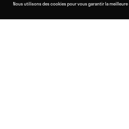
Nous utilisons des cookies pour vous garantir la meilleure 
Avec Mental Waves, trouvez
Saviez-vous que les sons, 
Nos outils inédits basées s
MENTAL WAVES
Mon Compte