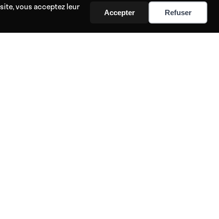
site, vous acceptez leur
Accepter
Refuser
sibilités thérapeutiques et spirituelles infinies ?
e facilement la quiétitude, la guérison et l'éveil.
PARTENAIRES
Affiliation