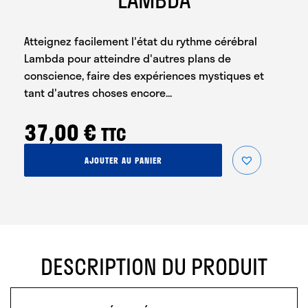
Atteignez facilement l'état du rythme cérébral
Lambda pour atteindre d'autres plans de
conscience, faire des expériences mystiques et
tant d'autres choses encore...
37,00
€
TTC
quantité
AJOUTER AU PANIER
de
États
de
Conscience
Lambda
DESCRIPTION DU PRODUIT