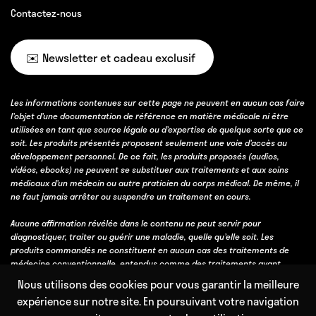
Contactez-nous
✉️ Newsletter et cadeau exclusif
Les informations contenues sur cette page ne peuvent en aucun cas faire
l’objet d’une documentation de référence en matière médicale ni être
utilisées en tant que source légale ou d’expertise de quelque sorte que ce
soit. Les produits présentés proposent seulement une voie d’accès au
développement personnel. De ce fait, les produits proposés (audios,
vidéos, ebooks) ne peuvent se substituer aux traitements et aux soins
médicaux d’un médecin ou autre praticien du corps médical. De même, il
ne faut jamais arrêter ou suspendre un traitement en cours.
Aucune affirmation révélée dans le contenu ne peut servir pour
diagnostiquer, traiter ou guérir une maladie, quelle qu’elle soit. Les
produits commandés ne constituent en aucun cas des traitements de
médecine conventionnelle, entendus comme des traitements ayant
obtenu une validation scientifique, soit par des essais cliniques, soit parce
Nous utilisons des cookies pour vous garantir la meilleure
qu’ils bénéficient d’un consensus professionnel fort obtenu avec l’accord
expérience sur notre site. En poursuivant votre navigation
et l’expérience de la majorité des professionnels de la discipline