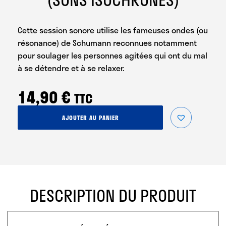
Cette session sonore utilise les fameuses ondes (ou
résonance) de Schumann reconnues notamment
pour soulager les personnes agitées qui ont du mal
à se détendre et à se relaxer.
14,90
€
TTC
quantité
AJOUTER AU PANIER
de
Méditation
Schumann
(sons
isochrones)
DESCRIPTION DU PRODUIT