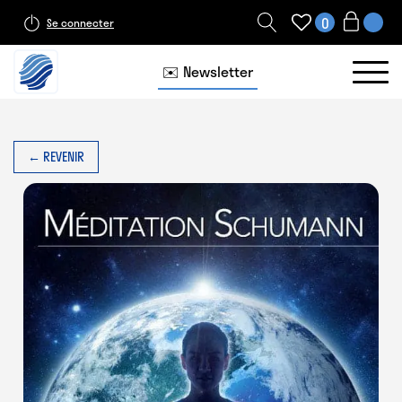
0
Se connecter
✉️ Newsletter
← REVENIR