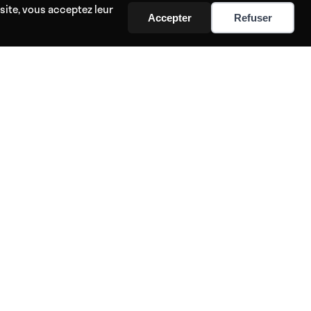
site, vous acceptez leur
Accepter
Refuser
sibilités thérapeutiques et spirituelles infinies ?
e facilement la quiétitude, la guérison et l'éveil.
PARTENAIRES
Affiliation