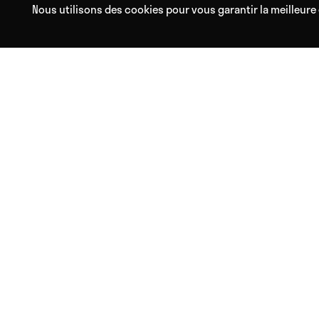
Nous utilisons des cookies pour vous garantir la meilleure 
Avec Mental Waves, trouvez
Saviez-vous que les sons, 
Nos outils inédits basées s
MENTAL WAVES
Mon Compte