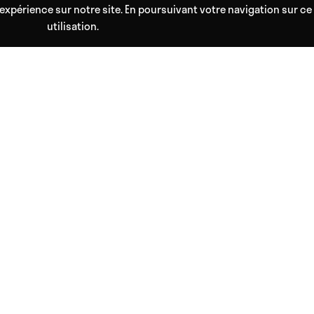
expérience sur notre site. En poursuivant votre navigation sur ce 
utilisation.
 votre accès personnel au bien être !
les vibrations et la musique nous emmènent vers de profonds voyages aux pos
ur les neurosciences et les pouvoirs des sons permettent à chacun d'atteindr
MENTIONS LÉGALES
Conditions générales de vente