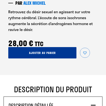
PAR
ALEX MICHEL
Retrouvez du désir sexuel en agissant sur votre
rythme cérébral. L’écoute de sons isochrones
augmente la sécrétion d’androgènes hormone et
ravive le désir.
28,00
€
TTC
quantité
AJOUTER AU PANIER
de
Retrouver
sa
Libido
DESCRIPTION DU PRODUIT
DESCRIPTION DÉTAILLÉE