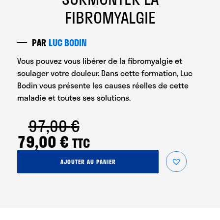
FIBROMYALGIE
PAR
LUC BODIN
Vous pouvez vous libérer de la fibromyalgie et
soulager votre douleur. Dans cette formation, Luc
Bodin vous présente les causes réelles de cette
maladie et toutes ses solutions.
97,00
€
Le
Le
79,00
€
TTC
prix
prix
quantité
AJOUTER AU PANIER
initial
actuel
de
Surmonter
était :
est :
la
Fibromyalgie
97,00 €.
79,00 €.