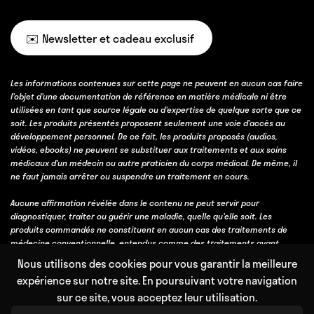
✉️ Newsletter et cadeau exclusif
Les informations contenues sur cette page ne peuvent en aucun cas faire
l’objet d’une documentation de référence en matière médicale ni être
utilisées en tant que source légale ou d’expertise de quelque sorte que ce
soit. Les produits présentés proposent seulement une voie d’accès au
développement personnel. De ce fait, les produits proposés (audios,
vidéos, ebooks) ne peuvent se substituer aux traitements et aux soins
médicaux d’un médecin ou autre praticien du corps médical. De même, il
ne faut jamais arrêter ou suspendre un traitement en cours.
Aucune affirmation révélée dans le contenu ne peut servir pour
diagnostiquer, traiter ou guérir une maladie, quelle qu’elle soit. Les
produits commandés ne constituent en aucun cas des traitements de
médecine conventionnelle, entendus comme des traitements ayant
obtenu une validation scientifique, soit par des essais cliniques, soit parce
Nous utilisons des cookies pour vous garantir la meilleure
qu’ils bénéficient d’un consensus professionnel fort obtenu avec l’accord
expérience sur notre site. En poursuivant votre navigation
et l’expérience de la majorité des professionnels de la discipline
sur ce site, vous acceptez leur utilisation.
concernée.