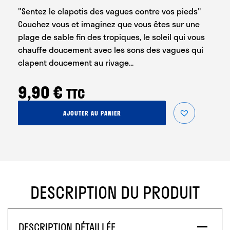
"Sentez le clapotis des vagues contre vos pieds"
Couchez vous et imaginez que vous êtes sur une
plage de sable fin des tropiques, le soleil qui vous
chauffe doucement avec les sons des vagues qui
clapent doucement au rivage...
9,90
€
TTC
quantité
AJOUTER AU PANIER
de
Vagues
Tropicales
DESCRIPTION DU PRODUIT
DESCRIPTION DÉTAILLÉE