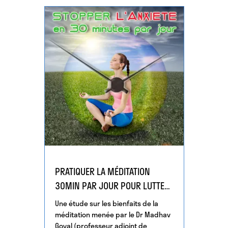
PRATIQUER LA MÉDITATION
30MIN PAR JOUR POUR LUTTER
CONTRE LA DÉPRESSION ET
Une étude sur les bienfaits de la
L’ANXIÉTÉ
méditation menée par le Dr Madhav
Goyal (professeur adjoint de