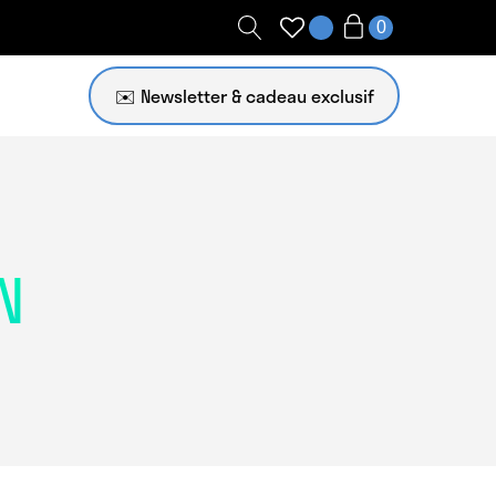
✉️ Newsletter
N