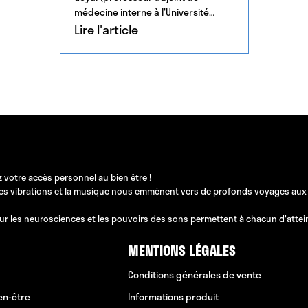
médecine interne à l'Université
Johns Hopkins) démontre que […]
Lire l'article
 votre accès personnel au bien être !
les vibrations et la musique nous emmènent vers de profonds voyages aux pos
ur les neurosciences et les pouvoirs des sons permettent à chacun d'atteindr
MENTIONS LÉGALES
Conditions générales de vente
en-être
Informations produit