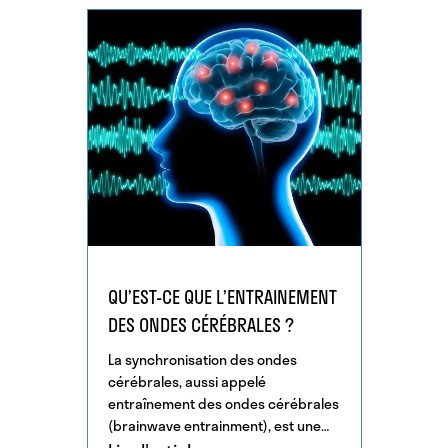
QU’EST-CE QUE L’ENTRAINEMENT
DES ONDES CÉRÉBRALES ?
La synchronisation des ondes
cérébrales, aussi appelé
entraînement des ondes cérébrales
(brainwave entrainment), est une
réponse naturelle où les fréquences