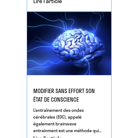
Lire l'article
similaires ont tendance à se […]
MODIFIER SANS EFFORT SON
ÉTAT DE CONSCIENCE
L’entraînement des ondes
cérébrales (EOC), appelé
également brainwave
entrainment est une méthode qui
guide nos ondes cérébrales en une