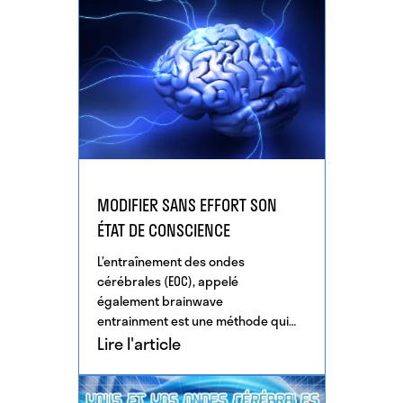
MODIFIER SANS EFFORT SON
ÉTAT DE CONSCIENCE
L’entraînement des ondes
cérébrales (EOC), appelé
également brainwave
entrainment est une méthode qui
guide nos ondes cérébrales en une
Lire l'article
variété d’états de conscience
optimales pour certaines
activités. Cette […]