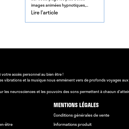
images animées hypnotiques,
zen, envoutantes et hallucinogènes.
Lire l'article
N'hésitez pas à partager sur […]
 votre accès personnel au bien être !
les vibrations et la musique nous emmènent vers de profonds voyages aux pos
ur les neurosciences et les pouvoirs des sons permettent à chacun d'atteindr
MENTIONS LÉGALES
Conditions générales de vente
en-être
Informations produit