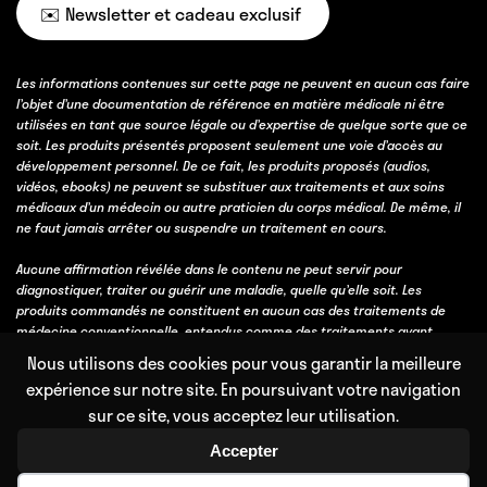
✉️ Newsletter et cadeau exclusif
Les informations contenues sur cette page ne peuvent en aucun cas faire
l’objet d’une documentation de référence en matière médicale ni être
utilisées en tant que source légale ou d’expertise de quelque sorte que ce
soit. Les produits présentés proposent seulement une voie d’accès au
développement personnel. De ce fait, les produits proposés (audios,
vidéos, ebooks) ne peuvent se substituer aux traitements et aux soins
médicaux d’un médecin ou autre praticien du corps médical. De même, il
ne faut jamais arrêter ou suspendre un traitement en cours.
Aucune affirmation révélée dans le contenu ne peut servir pour
diagnostiquer, traiter ou guérir une maladie, quelle qu’elle soit. Les
produits commandés ne constituent en aucun cas des traitements de
médecine conventionnelle, entendus comme des traitements ayant
obtenu une validation scientifique, soit par des essais cliniques, soit parce
Nous utilisons des cookies pour vous garantir la meilleure
qu’ils bénéficient d’un consensus professionnel fort obtenu avec l’accord
expérience sur notre site. En poursuivant votre navigation
et l’expérience de la majorité des professionnels de la discipline
sur ce site, vous acceptez leur utilisation.
concernée.
Accepter