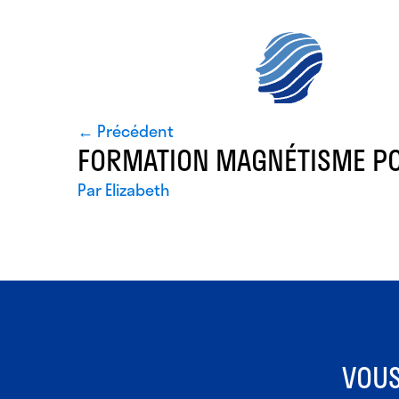
← Précédent
FORMATION MAGNÉTISME P
Par
Elizabeth
VOUS