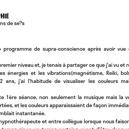
HIE
ns
de
se?s
 le programme de supra-conscience après avoir vue
le premier niveau et, je tenais à partager ce que j'ai vu et 
les énergies et les vibrations(magnétisme, Reiki, bols 
 ans, j'ai l'habitude de visualiser les couleurs m
tte 1ère séance, non seulement la musique mais la vo
ées, et les couleurs apparaissaient de façon immédiat
emblait instantanée.
hypnothérapeute et entre collègue lorsque nous faiso