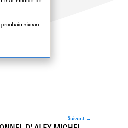
n état modifié de
au prochain niveau
Suivant →
NNEL D' ALEX MICHEL ....