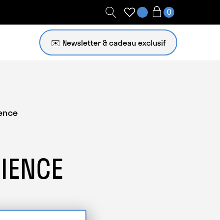
✉️ Newsletter
ence
IENCE