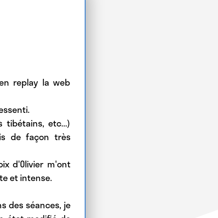
 en replay la web
ressenti.
tibétains, etc...)
ais de façon très
ix d'Olivier m'ont
e et intense.
ns des séances, je