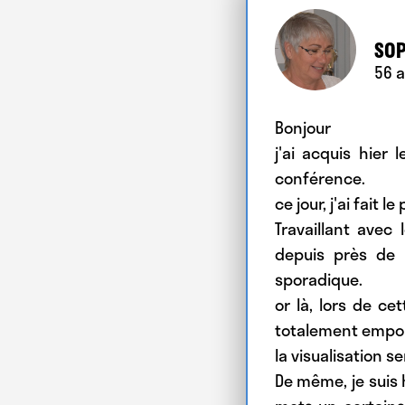
SOP
56
a
Bonjour
j'ai acquis hier
conférence.
ce jour, j'ai fait 
Travaillant avec 
depuis près de 2
sporadique.
or là, lors de ce
totalement emport
la visualisation s
De même, je suis 