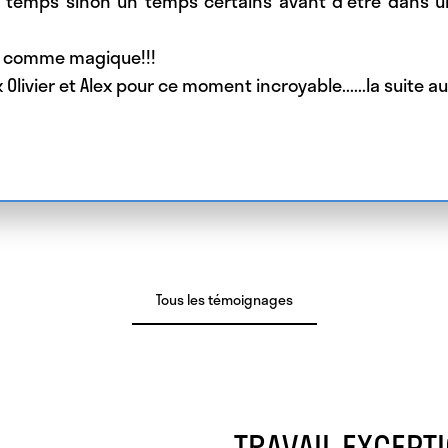
 temps sinon un temps certains avant d'être dans u
ut comme magique!!!
Olivier et Alex pour ce moment incroyable......la suite 
Tous les témoignages
TRAVAIL EXCEPTIO