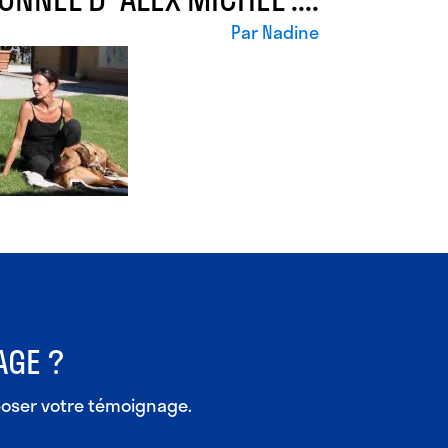
Par
Nadine
AGE ?
poser votre témoignage.