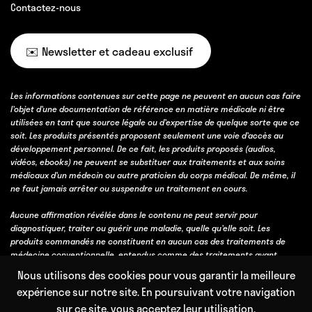
Contactez-nous
✉️ Newsletter et cadeau exclusif
Les informations contenues sur cette page ne peuvent en aucun cas faire
l’objet d’une documentation de référence en matière médicale ni être
utilisées en tant que source légale ou d’expertise de quelque sorte que ce
soit. Les produits présentés proposent seulement une voie d’accès au
développement personnel. De ce fait, les produits proposés (audios,
vidéos, ebooks) ne peuvent se substituer aux traitements et aux soins
médicaux d’un médecin ou autre praticien du corps médical. De même, il
ne faut jamais arrêter ou suspendre un traitement en cours.
Aucune affirmation révélée dans le contenu ne peut servir pour
diagnostiquer, traiter ou guérir une maladie, quelle qu’elle soit. Les
produits commandés ne constituent en aucun cas des traitements de
médecine conventionnelle, entendus comme des traitements ayant
obtenu une validation scientifique, soit par des essais cliniques, soit parce
Nous utilisons des cookies pour vous garantir la meilleure
qu’ils bénéficient d’un consensus professionnel fort obtenu avec l’accord
expérience sur notre site. En poursuivant votre navigation
et l’expérience de la majorité des professionnels de la discipline
sur ce site, vous acceptez leur utilisation.
concernée.