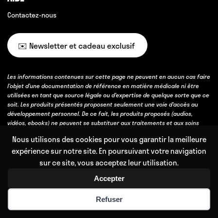
Contactez-nous
✉️ Newsletter et cadeau exclusif
Les informations contenues sur cette page ne peuvent en aucun cas faire
l’objet d’une documentation de référence en matière médicale ni être
utilisées en tant que source légale ou d’expertise de quelque sorte que ce
soit. Les produits présentés proposent seulement une voie d’accès au
développement personnel. De ce fait, les produits proposés (audios,
vidéos, ebooks) ne peuvent se substituer aux traitements et aux soins
médicaux d’un médecin ou autre praticien du corps médical. De même, il
Nous utilisons des cookies pour vous garantir la meilleure
ne faut jamais arrêter ou suspendre un traitement en cours.
expérience sur notre site. En poursuivant votre navigation
Aucune affirmation révélée dans le contenu ne peut servir pour
sur ce site, vous acceptez leur utilisation.
diagnostiquer, traiter ou guérir une maladie, quelle qu’elle soit. Les
produits commandés ne constituent en aucun cas des traitements de
Accepter
médecine conventionnelle, entendus comme des traitements ayant
obtenu une validation scientifique, soit par des essais cliniques, soit parce
Refuser
qu’ils bénéficient d’un consensus professionnel fort obtenu avec l’accord
et l’expérience de la majorité des professionnels de la discipline