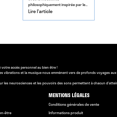
philosophiquement inspirée par le
scientisme du XIXe siècle et
Lire l'article
postulant l'absence […]
 votre accès personnel au bien être !
les vibrations et la musique nous emmènent vers de profonds voyages aux pos
ur les neurosciences et les pouvoirs des sons permettent à chacun d'atteindr
MENTIONS LÉGALES
Conditions générales de vente
en-être
Informations produit