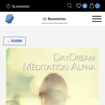
0
Se connecter
✉️ Newsletter
← REVENIR