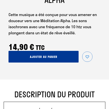
Cette musique a été conçue pour vous amener en
douceur vers une Méditation Alpha. Les sons
isochrones avec une fréquence de 10 htz vous
plongent dans un état de rêve éveillé.
14,90
€
TTC
quantité
AJOUTER AU PANIER
de
DayDream
Méditation
Alpha
DESCRIPTION DU PRODUIT