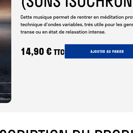
(SONS ISOCHRON
Cette musique permet de rentrer en méditation profo
technique d'ondes variables, trés utile pour les gen
transe ou en état de relaxation intense.
14,90
€
TTC
quantité
AJOUTER AU PANIER
de
Méditation
Profonde
Thêta
(sons
isochrones)