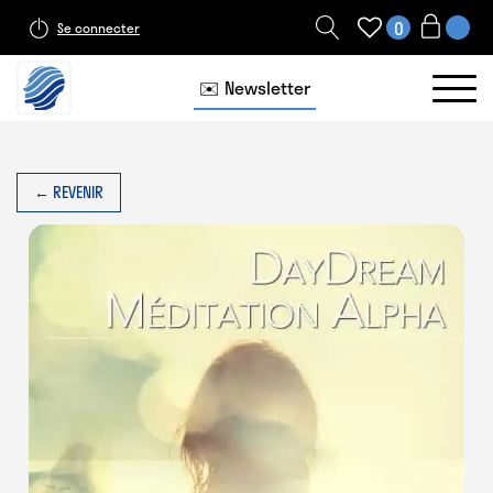
0
Se connecter
✉️ Newsletter
← REVENIR