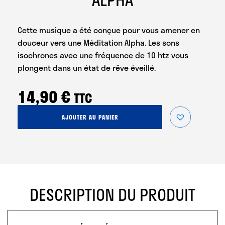
Cette musique a été conçue pour vous amener en
douceur vers une Méditation Alpha. Les sons
isochrones avec une fréquence de 10 htz vous
plongent dans un état de rêve éveillé.
14,90
€
TTC
quantité
AJOUTER AU PANIER
de
DayDream
Méditation
Alpha
DESCRIPTION DU PRODUIT