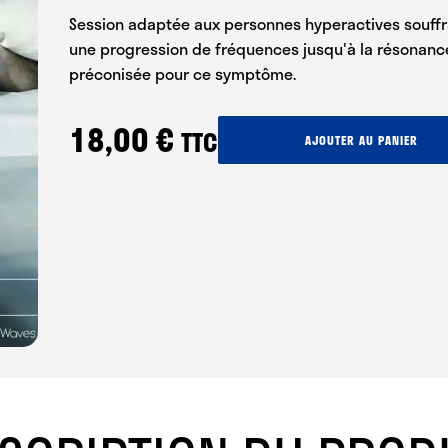
Session adaptée aux personnes hyperactives souff
une progression de fréquences jusqu'à la résonance
préconisée pour ce symptôme.
18,00
€
TTC
quantité
AJOUTER AU PANIER
de
Hyperactif
Insomniaque