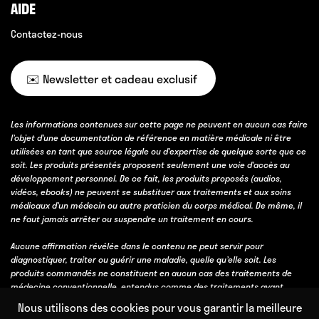
AIDE
Contactez-nous
✉️ Newsletter et cadeau exclusif
Les informations contenues sur cette page ne peuvent en aucun cas faire
l’objet d’une documentation de référence en matière médicale ni être
utilisées en tant que source légale ou d’expertise de quelque sorte que ce
soit. Les produits présentés proposent seulement une voie d’accès au
développement personnel. De ce fait, les produits proposés (audios,
vidéos, ebooks) ne peuvent se substituer aux traitements et aux soins
médicaux d’un médecin ou autre praticien du corps médical. De même, il
ne faut jamais arrêter ou suspendre un traitement en cours.
Aucune affirmation révélée dans le contenu ne peut servir pour
diagnostiquer, traiter ou guérir une maladie, quelle qu’elle soit. Les
produits commandés ne constituent en aucun cas des traitements de
médecine conventionnelle, entendus comme des traitements ayant
obtenu une validation scientifique, soit par des essais cliniques, soit parce
Nous utilisons des cookies pour vous garantir la meilleure
qu’ils bénéficient d’un consensus professionnel fort obtenu avec l’accord