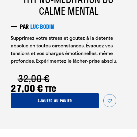
CALME MENTAL
PAR
LUC BODIN
Supprimez votre stress et goutez à la détente
absolue en toutes circonstances. Évacuez vos
tensions et vos charges émotionnelles, même
profondes. Expérimentez le lâcher-prise absolu.
32,00
€
Le
Le
27,00
€
TTC
prix
prix
quantité
AJOUTER AU PANIER
initial
actuel
de
Hypno-
était :
est :
Méditation
du
32,00 €.
27,00 €.
Calme
Mental