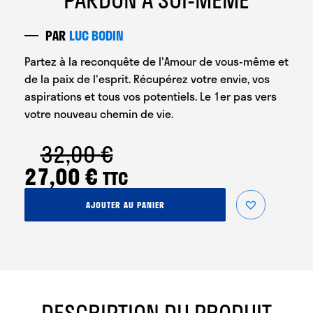
PAR
LUC BODIN
Partez à la reconquête de l'Amour de vous-même et
de la paix de l'esprit. Récupérez votre envie, vos
aspirations et tous vos potentiels. Le 1er pas vers
votre nouveau chemin de vie.
32,00
€
Le
Le
27,00
€
TTC
prix
prix
quantité
AJOUTER AU PANIER
initial
actuel
de
Hypno-
était :
est :
Méditation
du
32,00 €.
27,00 €.
Pardon
à
Soi-
DESCRIPTION DU PRODUIT
Même