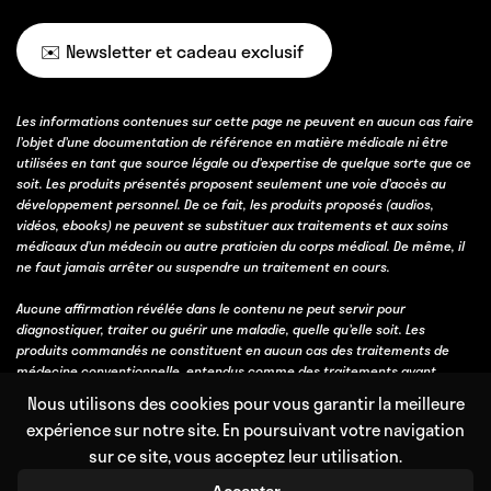
✉️ Newsletter et cadeau exclusif
Les informations contenues sur cette page ne peuvent en aucun cas faire
l’objet d’une documentation de référence en matière médicale ni être
utilisées en tant que source légale ou d’expertise de quelque sorte que ce
soit. Les produits présentés proposent seulement une voie d’accès au
développement personnel. De ce fait, les produits proposés (audios,
vidéos, ebooks) ne peuvent se substituer aux traitements et aux soins
médicaux d’un médecin ou autre praticien du corps médical. De même, il
ne faut jamais arrêter ou suspendre un traitement en cours.
Aucune affirmation révélée dans le contenu ne peut servir pour
diagnostiquer, traiter ou guérir une maladie, quelle qu’elle soit. Les
produits commandés ne constituent en aucun cas des traitements de
médecine conventionnelle, entendus comme des traitements ayant
obtenu une validation scientifique, soit par des essais cliniques, soit parce
Nous utilisons des cookies pour vous garantir la meilleure
qu’ils bénéficient d’un consensus professionnel fort obtenu avec l’accord
expérience sur notre site. En poursuivant votre navigation
et l’expérience de la majorité des professionnels de la discipline
sur ce site, vous acceptez leur utilisation.
concernée.