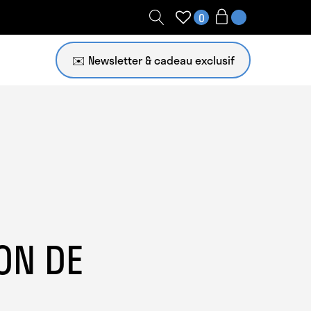
0
✉️ Newsletter
ON DE