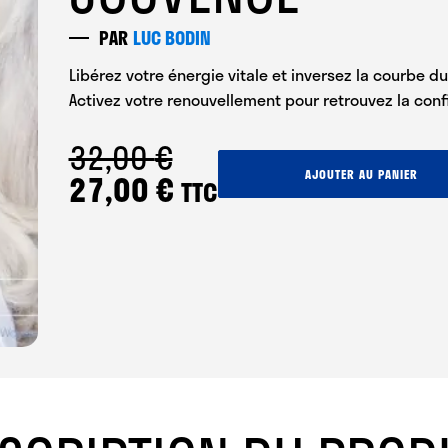
PAR
LUC BODIN
Libérez votre énergie vitale et inversez la courbe 
Activez votre renouvellement pour retrouvez la con
32,00
€
quantité
Le
Le
27,00
€
AJOUTER AU PANIER
TTC
de
prix
prix
Hypno-
Méditation
initial
actuel
de
Jouvence
était :
est :
32,00 €.
27,00 €.