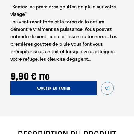
"Sentez les premières gouttes de pluie sur votre
visage"
Les vents sont forts et la force de la nature
démontre vraiment sa puissance. Vous pouvez
entendre le vent, la pluie, le son du tonnerre... Les
premières gouttes de pluie vous font vous
précipiter sous un toit et lorsque vous atteignez
votre refuge, les cieux se dégagent...
9,90
€
TTC
quantité
AJOUTER AU PANIER
de
Pluie
torrentielle