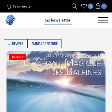
0
Se connecter
✉️ Newsletter
← REVENIR
AMBIANCE NATURE
PROMO !