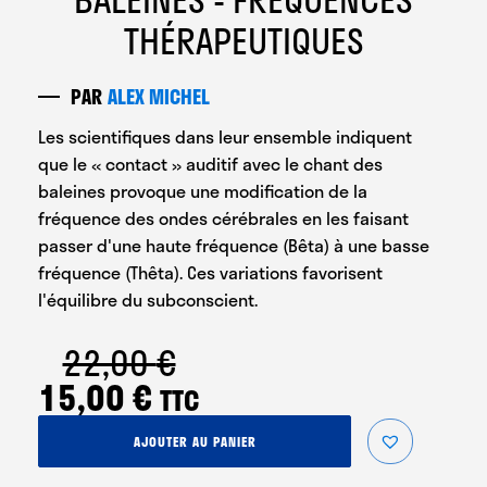
THÉRAPEUTIQUES
PAR
ALEX MICHEL
Les scientifiques dans leur ensemble indiquent
que
le « contact » auditif avec le chant des
baleines provoque une modification de la
fréquence des ondes cérébrales
en les faisant
passer d'une haute fréquence (Bêta) à une basse
fréquence (Thêta). Ces variations favorisent
l'équilibre du subconscient.
22,00
€
Le
Le
15,00
€
TTC
prix
prix
quantité
AJOUTER AU PANIER
initial
actuel
de
Chant