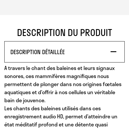
était :
est :
magique
des
22,00 €.
15,00 €.
baleines
-
fréquences
DESCRIPTION DU PRODUIT
thérapeutiques
DESCRIPTION DÉTAILLÉE
A travers
le chant des baleines
et leurs signaux
sonores, ces mammifères magnifiques nous
permettent de plonger dans nos origines fœtales
aquatiques et d’offrir à nos cellules un véritable
bain de jouvence.
Les chants des baleines utilisés dans ces
enregistrement audio HD, permet d’atteindre un
état méditatif profond et une détente quasi