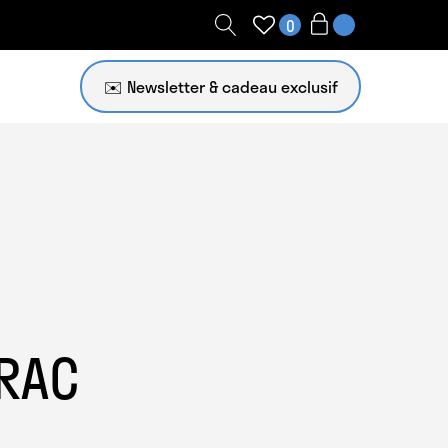
0
✉️ Newsletter
RAC