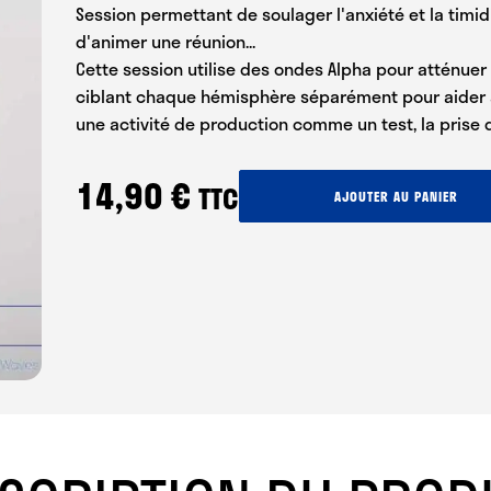
Session permettant de soulager l'anxiété et la timidi
d'animer une réunion...
Cette session utilise des ondes Alpha pour atténuer 
ciblant chaque hémisphère séparément pour aider à 
une activité de production comme un test, la prise d
14,90
€
TTC
quantité
AJOUTER AU PANIER
de
Surmonter
le
trac