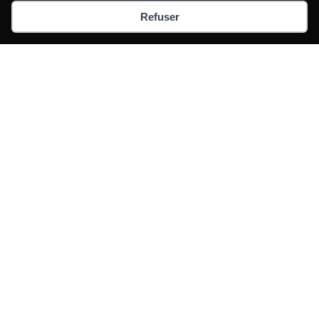
Refuser
UN NOUVEAU MONDE DE BIEN-
ÊTRE
Profitez pleinement de l’expérience avec le son
activé
Activer le son de la vidéo