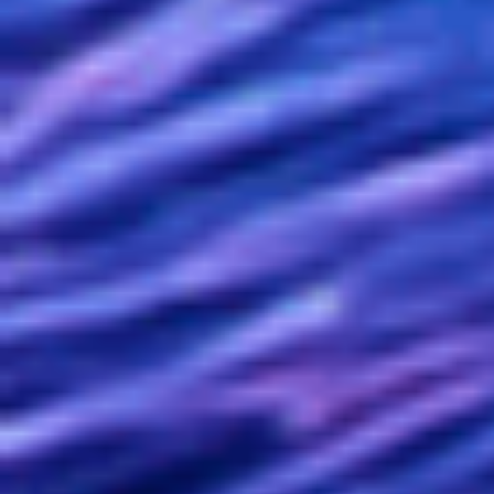
RÉACCORDEZ VOTRE CORPS
ET VOTRE ESPRIT
Découvrez l’harmonie parfaite grâce aux dernières
avancées scientifiques dans l’impact des sons et des
vibrations sur le vivant.
"TEL UN PIANO, L’ÊTRE HUMAIN A BESOIN DE SE RÉACCORDER
POUR SONNER JUSTE ET ACCÉDER À UN BONHEUR DURABLE"