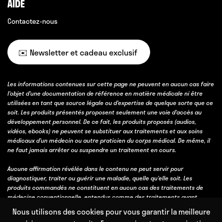
AIDE
Contactez-nous
✉️ Newsletter et cadeau exclusif
Les informations contenues sur cette page ne peuvent en aucun cas faire
l’objet d’une documentation de référence en matière médicale ni être
utilisées en tant que source légale ou d’expertise de quelque sorte que ce
soit. Les produits présentés proposent seulement une voie d’accès au
développement personnel. De ce fait, les produits proposés (audios,
vidéos, ebooks) ne peuvent se substituer aux traitements et aux soins
médicaux d’un médecin ou autre praticien du corps médical. De même, il
ne faut jamais arrêter ou suspendre un traitement en cours.
Aucune affirmation révélée dans le contenu ne peut servir pour
diagnostiquer, traiter ou guérir une maladie, quelle qu’elle soit. Les
produits commandés ne constituent en aucun cas des traitements de
médecine conventionnelle, entendus comme des traitements ayant
obtenu une validation scientifique, soit par des essais cliniques, soit parce
Nous utilisons des cookies pour vous garantir la meilleure
qu’ils bénéficient d’un consensus professionnel fort obtenu avec l’accord