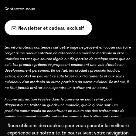
Contactez-nous
✉️ Newsletter et cadeau exclusif
Les informations contenues sur cette page ne peuvent en aucun cas faire
l’objet d’une documentation de référence en matière médicale ni être
utilisées en tant que source légale ou d’expertise de quelque sorte que ce
soit. Les produits présentés proposent seulement une voie d’accès au
développement personnel. De ce fait, les produits proposés (audios,
vidéos, ebooks) ne peuvent se substituer aux traitements et aux soins
médicaux d’un médecin ou autre praticien du corps médical. De même, il
ne faut jamais arrêter ou suspendre un traitement en cours.
Aucune affirmation révélée dans le contenu ne peut servir pour
diagnostiquer, traiter ou guérir une maladie, quelle qu’elle soit. Les
produits commandés ne constituent en aucun cas des traitements de
médecine conventionnelle, entendus comme des traitements ayant
obtenu une validation scientifique, soit par des essais cliniques, soit parce
Nous utilisons des cookies pour vous garantir la meilleure
qu’ils bénéficient d’un consensus professionnel fort obtenu avec l’accord
expérience sur notre site. En poursuivant votre navigation
et l’expérience de la majorité des professionnels de la discipline