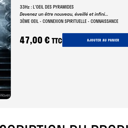
33Hz : L'OEIL DES PYRAMIDES
Devenez un être nouveau, éveillé et infini...
3ÈME OEIL - CONNEXION SPIRITUELLE - CONNAISSANCE
47,00
€
TTC
quantité
AJOUTER AU PANIER
de
Fréquence
Sacrée
33
Hz