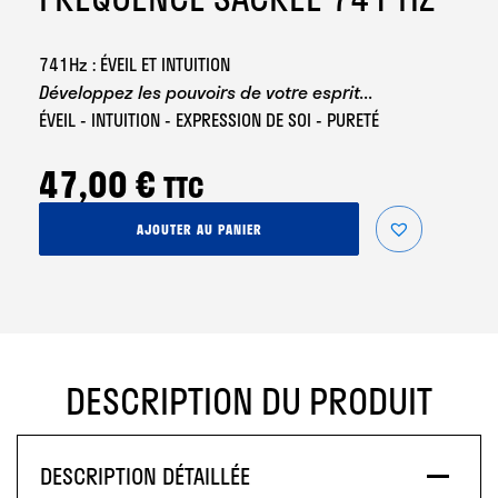
741Hz : ÉVEIL ET INTUITION
Développez les pouvoirs de votre esprit...
ÉVEIL - INTUITION - EXPRESSION DE SOI - PURETÉ
47,00
€
TTC
quantité
AJOUTER AU PANIER
de
Fréquence
Sacrée
741
Hz
DESCRIPTION DU PRODUIT
DESCRIPTION DÉTAILLÉE