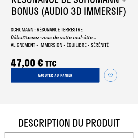
BONUS (AUDIO 3D IMMERSIF)
SCHUMANN : RÉSONANCE TERRESTRE
Débarrassez-vous de votre mal-être...
ALIGNEMENT - IMMERSION - ÉQUILIBRE - SÉRÉNITÉ
47,00
€
TTC
quantité
AJOUTER AU PANIER
de
Résonance
de
Schumann
+
Bonus
(audio
DESCRIPTION DU PRODUIT
3D
Immersif)