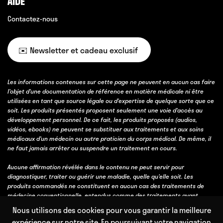
AIDE
Contactez-nous
✉️ Newsletter et cadeau exclusif
Les informations contenues sur cette page ne peuvent en aucun cas faire
l’objet d’une documentation de référence en matière médicale ni être
utilisées en tant que source légale ou d’expertise de quelque sorte que ce
soit. Les produits présentés proposent seulement une voie d’accès au
développement personnel. De ce fait, les produits proposés (audios,
vidéos, ebooks) ne peuvent se substituer aux traitements et aux soins
médicaux d’un médecin ou autre praticien du corps médical. De même, il
ne faut jamais arrêter ou suspendre un traitement en cours.
Aucune affirmation révélée dans le contenu ne peut servir pour
diagnostiquer, traiter ou guérir une maladie, quelle qu’elle soit. Les
produits commandés ne constituent en aucun cas des traitements de
médecine conventionnelle, entendus comme des traitements ayant
obtenu une validation scientifique, soit par des essais cliniques, soit parce
Nous utilisons des cookies pour vous garantir la meilleure
qu’ils bénéficient d’un consensus professionnel fort obtenu avec l’accord
expérience sur notre site. En poursuivant votre navigation