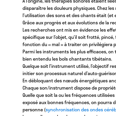
A l’origine,
les thérapies sonores
étaient liée
disparaître les douleurs physiques. Chez le
l’utilisation des sons et des chants était (et
Grâce aux progrès et aux évolutions de la r
Les recherches ont mis en évidence les effe
spécifique sur l’objet, qu’il soit frotté, pi
fonction du « mal » à traiter on privilégier
Parmi les instruments les plus efficaces, on 
bien entendu les
bols chantants tibétains
.
Quelque soit l’instrument utilisé, l’objectif
initier son processus naturel d’auto-guériso
En débloquant des nœuds énergétiques ancien
Chaque son/instrument dispose de propriétés
Quelle que soit la ou les fréquences utilisées
exposé aux bonnes fréquences, on pourra dé
personne (
synchronisation des ondes céréb