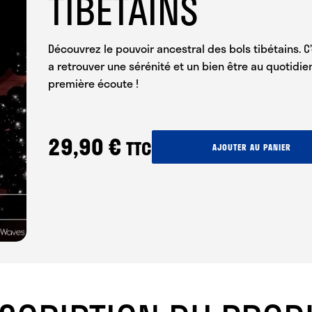
TIBÉTAINS
Découvrez le pouvoir ancestral des bols tibétains. C
a retrouver une sérénité et un bien être au quotidie
première écoute !
29,90
€
TTC
quantité
AJOUTER AU PANIER
de
Thérapie
Sonore
par
les
Bols
Tibétains