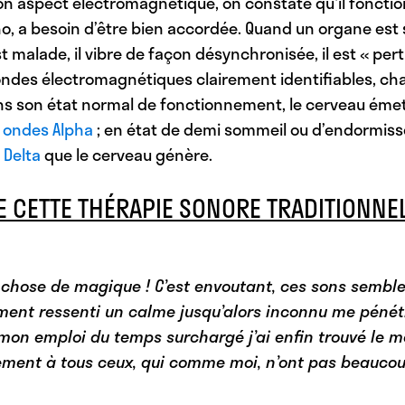
son aspect électromagnétique, on constate qu'il fonct
a besoin d’être bien accordée. Quand un organe est sain
t malade, il vibre de façon désynchronisée, il est « pert
ondes électromagnétiques clairement identifiables, cha
ns son état normal de fonctionnement, le cerveau éme
s
ondes Alpha
; en état de demi sommeil ou d’endormis
 Delta
que le cerveau génère.
E CETTE THÉRAPIE SONORE TRADITIONNE
 chose de magique ! C’est envoutant, ces sons semble
idement ressenti un calme jusqu’alors inconnu me péné
mon emploi du temps surchargé j’ai enfin trouvé le 
ent à tous ceux, qui comme moi, n’ont pas beaucoup l