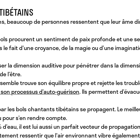
TIBÉTAINS
ins, beaucoup de personnes ressentent que leur âme di
 bols procurent un sentiment de paix profonde et une s
 le fait d'une croyance, de la magie ou d’une imaginat
ser la dimension auditive pour pénétrer dans la dimension
e l’être.
nsemble trouve son équilibre propre et rejette les tro
s son processus d’auto-guérison
. Ils permettent d’évacu
par les bols chantants tibétains se propagent. Le meill
’eau pour s’en rendre compte.
’eau, il est lui aussi un parfait vecteur de propagatio
ttement ressentir que l'air environnant vibre également