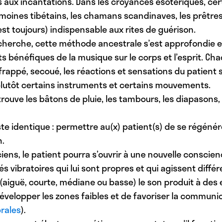
s aux incantations. Dans les croyances ésotériques, cer
s moines tibétains, les chamans scandinaves, les prêtre
 est toujours) indispensable aux rites de guérison.
echerche, cette méthode ancestrale s’est approfondie e
ts bénéfiques de la musique sur le corps et l’esprit. 
ncé, frappé, secoué, les réactions et sensations du patien
a plutôt certains instruments et certains mouvements.
trouve les bâtons de pluie, les tambours, les diapasons, 
 reste identique : permettre au(x) patient(s) de se régén
n.
s, le patient pourra s’ouvrir à une nouvelle conscience
 vibratoires qui lui sont propres et qui agissent diff
 (aiguë, courte, médiane ou basse) le son produit à des e
velopper les zones faibles et de favoriser la communi
rales
).