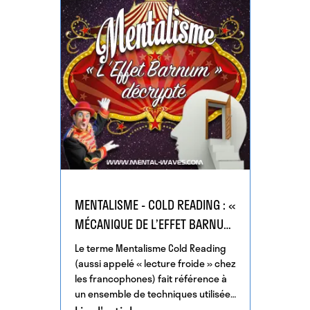
MENTALISME - COLD READING : «
MÉCANIQUE DE L’EFFET BARNUM
»
Le terme Mentalisme Cold Reading
(aussi appelé « lecture froide » chez
les francophones) fait référence à
un ensemble de techniques utilisées
par les manipulateurs […]