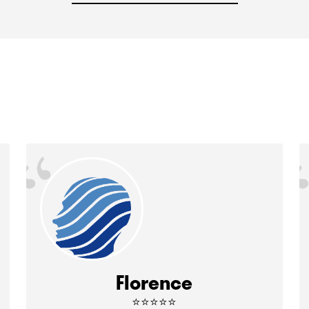
“
Florence
⭐⭐⭐⭐⭐