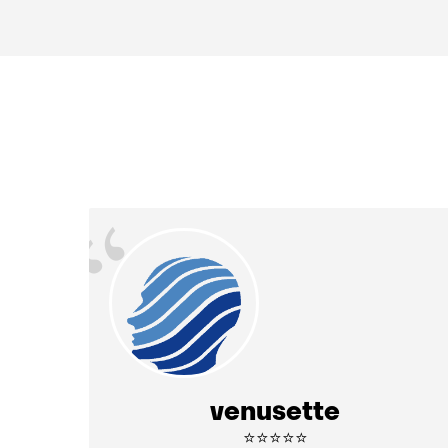
“
venusette
⭐⭐⭐⭐⭐