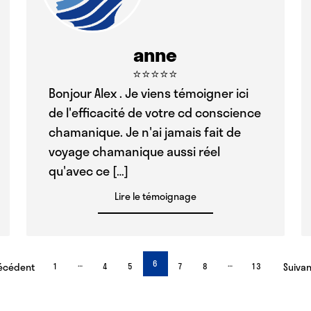
anne
⭐⭐⭐⭐⭐
Bonjour Alex . Je viens témoigner ici
de l'efficacité de votre cd conscience
chamanique. Je n'ai jamais fait de
voyage chamanique aussi réel
qu'avec ce […]
Lire le témoignage
…
6
…
récédent
1
4
5
7
8
13
Suivan