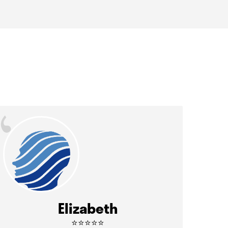
“
Elizabeth
⭐⭐⭐⭐⭐