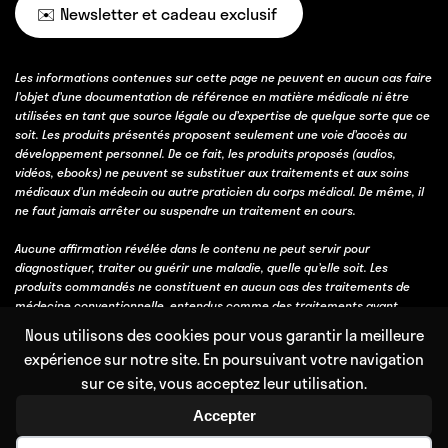
✉️ Newsletter et cadeau exclusif
Les informations contenues sur cette page ne peuvent en aucun cas faire
l’objet d’une documentation de référence en matière médicale ni être
utilisées en tant que source légale ou d’expertise de quelque sorte que ce
soit. Les produits présentés proposent seulement une voie d’accès au
développement personnel. De ce fait, les produits proposés (audios,
vidéos, ebooks) ne peuvent se substituer aux traitements et aux soins
médicaux d’un médecin ou autre praticien du corps médical. De même, il
ne faut jamais arrêter ou suspendre un traitement en cours.
Aucune affirmation révélée dans le contenu ne peut servir pour
diagnostiquer, traiter ou guérir une maladie, quelle qu’elle soit. Les
produits commandés ne constituent en aucun cas des traitements de
médecine conventionnelle, entendus comme des traitements ayant
obtenu une validation scientifique, soit par des essais cliniques, soit parce
Nous utilisons des cookies pour vous garantir la meilleure
qu’ils bénéficient d’un consensus professionnel fort obtenu avec l’accord
expérience sur notre site. En poursuivant votre navigation
et l’expérience de la majorité des professionnels de la discipline
sur ce site, vous acceptez leur utilisation.
concernée.
Accepter