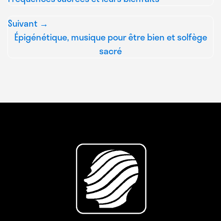
Suivant →
Épigénétique, musique pour être bien et solfège
sacré