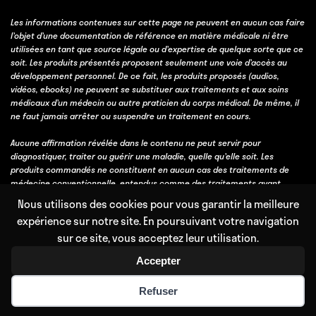
Les informations contenues sur cette page ne peuvent en aucun cas faire
l’objet d’une documentation de référence en matière médicale ni être
utilisées en tant que source légale ou d’expertise de quelque sorte que ce
soit. Les produits présentés proposent seulement une voie d’accès au
développement personnel. De ce fait, les produits proposés (audios,
vidéos, ebooks) ne peuvent se substituer aux traitements et aux soins
médicaux d’un médecin ou autre praticien du corps médical. De même, il
ne faut jamais arrêter ou suspendre un traitement en cours.
Aucune affirmation révélée dans le contenu ne peut servir pour
diagnostiquer, traiter ou guérir une maladie, quelle qu’elle soit. Les
produits commandés ne constituent en aucun cas des traitements de
médecine conventionnelle, entendus comme des traitements ayant
obtenu une validation scientifique, soit par des essais cliniques, soit parce
Nous utilisons des cookies pour vous garantir la meilleure
qu’ils bénéficient d’un consensus professionnel fort obtenu avec l’accord
expérience sur notre site. En poursuivant votre navigation
et l’expérience de la majorité des professionnels de la discipline
sur ce site, vous acceptez leur utilisation.
concernée.
Accepter
Refuser
Copyright © 2011 – 2026 Mental Waves – Mind Response.