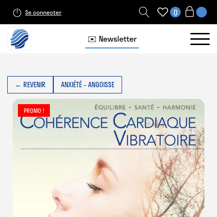
0
Se connecter
✉️ Newsletter
← REVENIR
ANXIÉTÉ – ANGOISSE
PROMO !