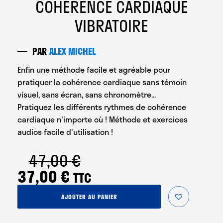
COHÉRENCE CARDIAQUE
VIBRATOIRE
PAR
ALEX MICHEL
Enfin une méthode facile et agréable pour
pratiquer la cohérence cardiaque sans témoin
visuel, sans écran, sans chronomètre...
Pratiquez les différents rythmes de cohérence
cardiaque n'importe où ! Méthode et exercices
audios facile d'utilisation !
47,00
€
Le
Le
37,00
€
TTC
prix
prix
quantité
AJOUTER AU PANIER
initial
actuel
de
Cohérence
Cardiaque