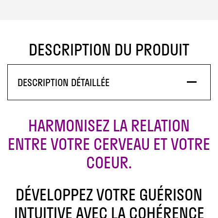
était :
est :
Vibratoire
47,00 €.
37,00 €.
DESCRIPTION DU PRODUIT
DESCRIPTION DÉTAILLÉE
HARMONISEZ LA RELATION
ENTRE VOTRE CERVEAU ET VOTRE
COEUR.
DÉVELOPPEZ VOTRE GUÉRISON
INTUITIVE AVEC LA COHÉRENCE