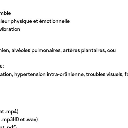
emble
leur physique et émotionnelle
vibration
ien, alvéoles pulmonaires, artères plantaires, cou
 :
ion, hypertension intra-crânienne, troubles visuels, f
mat .mp4)
t .mp3HD et .wav)
at .pdf)