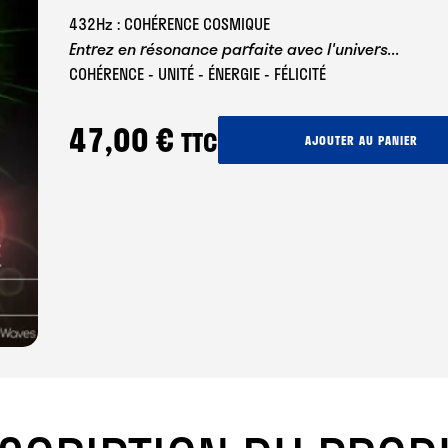
432Hz : COHÉRENCE COSMIQUE
Entrez en résonance parfaite avec l'univers...
COHÉRENCE - UNITÉ - ÉNERGIE - FÉLICITÉ
47,00
€
TTC
quantité
AJOUTER AU PANIER
de
Fréquence
Sacrée
432
Hz