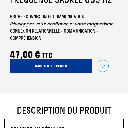
639Hz : CONNEXION ET COMMUNICATION
Développez votre confiance et votre magnétisme...
CONNEXION RELATIONNELLE - COMMUNICATION -
COMPRÉHENSION
47,00
€
TTC
quantité
AJOUTER AU PANIER
de
Fréquence
Sacrée
639
Hz
DESCRIPTION DU PRODUIT