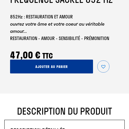
852Hz : RESTAURATION ET AMOUR
ouvrez votre âme et votre coeur au véritable
amour...
RESTAURATION - AMOUR - SENSIBILITÉ - PRÉMONITION
47,00
€
TTC
quantité
AJOUTER AU PANIER
de
Fréquence
Sacrée
852
Hz
DESCRIPTION DU PRODUIT