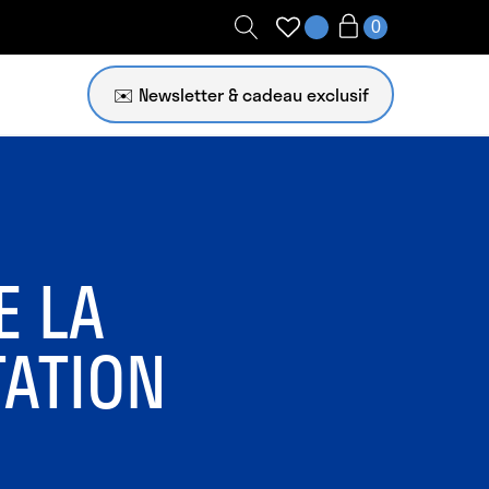
✉️ Newsletter
E LA
TATION