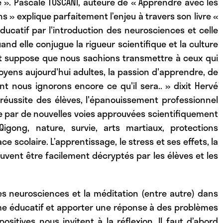
 ». Pascale TOSCANI, auteure de « Apprendre avec les
s » explique parfaitement l’enjeu à travers son livre «
ucatif par l'introduction des neurosciences et celle
and elle conjugue la rigueur scientifique et la culture
ent suppose que nous sachions transmettre à ceux qui
oyens aujourd'hui adultes, la passion d'apprendre, de
t nous ignorons encore ce qu'il sera.. » dixit Hervé
 réussite des élèves, l'épanouissement professionnel
 par de nouvelles voies approuvées scientifiquement
 Qigong, nature, survie, arts martiaux, protections
ce scolaire. L’apprentissage, le stress et ses effets, la
uvent être facilement décryptés par les élèves et les
s neurosciences et la méditation (entre autre) dans
ème éducatif et apporter une réponse à des problèmes
ositives nous invitent à la réflexion. Il faut d’abord