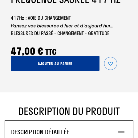
417Hz : VOIE DU CHANGEMENT
Pansez vos blessures d'hier et d'aujourd'hui...
BLESSURES DU PASSÉ - CHANGEMENT - GRATITUDE
47,00
€
TTC
quantité
AJOUTER AU PANIER
de
Fréquence
Sacrée
417
Hz
DESCRIPTION DU PRODUIT
DESCRIPTION DÉTAILLÉE