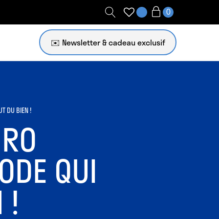
✉️ Newsletter
T DU BIEN !
HRO
ODE QUI
 !