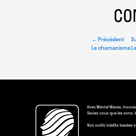
CO
← Précédent
S
Le chamanisme
La
Avec Mental Waves, trouvez
Saviez-vous que les sons, 
Nos outils inédits basées s