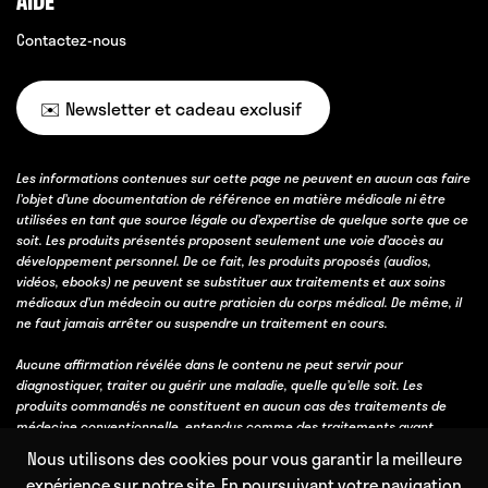
AIDE
Contactez-nous
✉️ Newsletter et cadeau exclusif
Les informations contenues sur cette page ne peuvent en aucun cas faire
l’objet d’une documentation de référence en matière médicale ni être
utilisées en tant que source légale ou d’expertise de quelque sorte que ce
soit. Les produits présentés proposent seulement une voie d’accès au
développement personnel. De ce fait, les produits proposés (audios,
vidéos, ebooks) ne peuvent se substituer aux traitements et aux soins
médicaux d’un médecin ou autre praticien du corps médical. De même, il
ne faut jamais arrêter ou suspendre un traitement en cours.
Aucune affirmation révélée dans le contenu ne peut servir pour
diagnostiquer, traiter ou guérir une maladie, quelle qu’elle soit. Les
produits commandés ne constituent en aucun cas des traitements de
médecine conventionnelle, entendus comme des traitements ayant
obtenu une validation scientifique, soit par des essais cliniques, soit parce
Nous utilisons des cookies pour vous garantir la meilleure
qu’ils bénéficient d’un consensus professionnel fort obtenu avec l’accord
expérience sur notre site. En poursuivant votre navigation
et l’expérience de la majorité des professionnels de la discipline