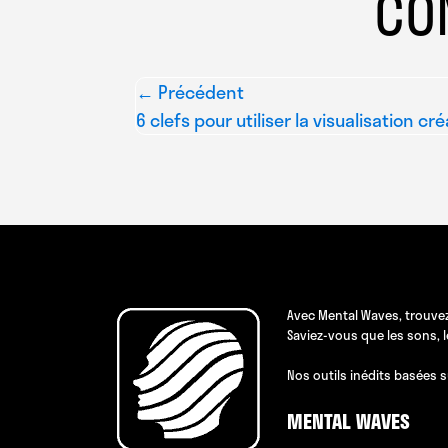
CO
← Précédent
6 clefs pour utiliser la visualisation cré
Avec Mental Waves, trouvez
Saviez-vous que les sons, 
Nos outils inédits basées s
MENTAL WAVES