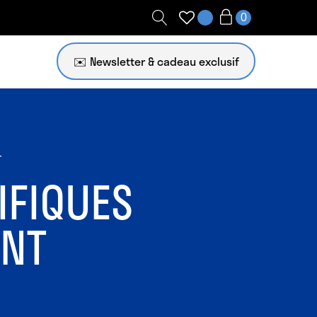
✉️ Newsletter
T
IFIQUES
ENT