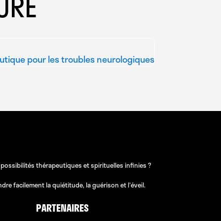
URE
utique pour les troubles neurologiques
sibilités thérapeutiques et spirituelles infinies ?
e facilement la quiétitude, la guérison et l'éveil.
PARTENAIRES